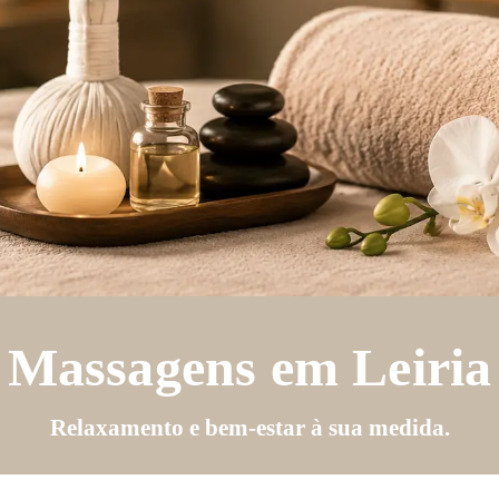
Massagens em
Leiria
Relaxamento e bem-estar à sua medida.