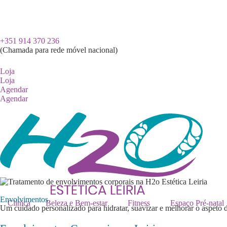
+351
914 370 236
(Chamada para rede móvel nacional)
Loja
Loja
Agendar
Agendar
Envolvimentos
Clínica
Beleza e Bem-estar
Fitness
Espaço Pré-natal
Um cuidado personalizado para hidratar, suavizar e melhorar o aspeto d