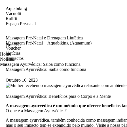
Aquabiking
Vácuofit
Rollfit
Espaço Pré-natal
Massagem Pré-Natal e Drenagem Linfática
Massagem Pré-Natal + Aquabiking (Aquamum)
Notícias
Voucher
Notícias
Home
Contactos
Notícias
Massagem Ayurvédica: Saiba como funciona
Massagem Ayurvédica: Saiba como funciona
Outubro 16, 2023
Massagem Ayurvédica: Benefícios para o Corpo e a Mente
A massagem ayurvédica é um método que oferece benefícios tanto
O que é a Massagem Ayurvédica?
A massagem ayurvédica, também conhecida como massagem indiana, é 
mas o seu impacto tem-se expandido pelo mundo. Visite a nossa
pág