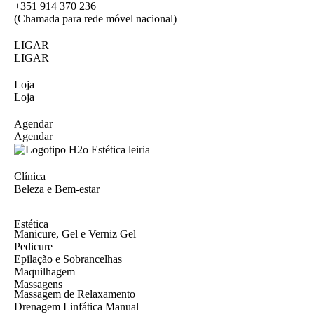
Pular
+351
914 370 236
para
(Chamada para rede móvel nacional)
o
conteúdo
LIGAR
LIGAR
Loja
Loja
Agendar
Agendar
Clínica
Beleza e Bem-estar
Estética
Manicure, Gel e Verniz Gel
Pedicure
Epilação e Sobrancelhas
Maquilhagem
Massagens
Massagem de Relaxamento
Drenagem Linfática Manual