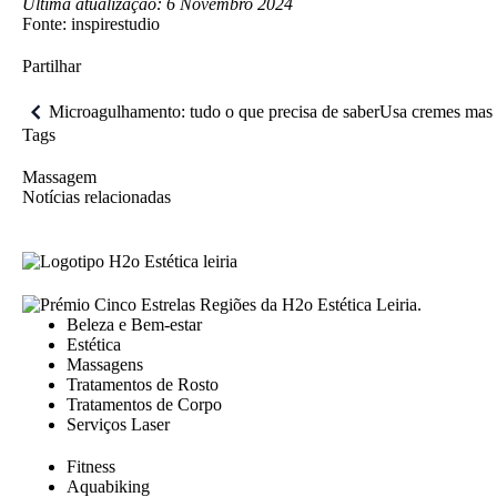
Última atualização: 6 Novembro 2024
Fonte: inspirestudio
Partilhar
Navegação
Microagulhamento: tudo o que precisa de saber
Usa cremes mas 
de
Tags
artigos
Massagem
Notícias relacionadas
Beleza e Bem-estar
Estética
Massagens
Tratamentos de Rosto
Tratamentos de Corpo
Serviços Laser
Fitness
Aquabiking