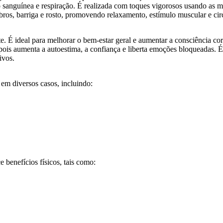
o sanguínea e respiração. É realizada com toques vigorosos usando as mã
mbros, barriga e rosto, promovendo relaxamento, estímulo muscular e ci
. É ideal para melhorar o bem-estar geral e aumentar a consciência cor
 pois aumenta a autoestima, a confiança e liberta emoções bloqueadas.
ivos.
em diversos casos, incluindo:
 benefícios físicos, tais como: