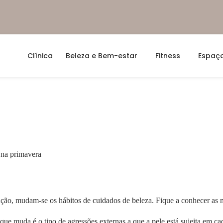
Clínica
Beleza e Bem-estar
Fitness
Espaço
ão, mudam-se os hábitos de cuidados de beleza. Fique a conhecer as no
 que muda é o tipo de agressões externas a que a pele está sujeita em ca