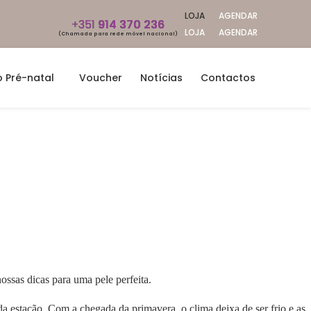
LOJA
AGENDAR
+351
914 370 236
LOJA
AGENDAR
(Chamada para rede móvel nacional)
 Pré-natal
Voucher
Notícias
Contactos
ssas dicas para uma pele perfeita.
da estação. Com a chegada da primavera, o clima deixa de ser frio e as